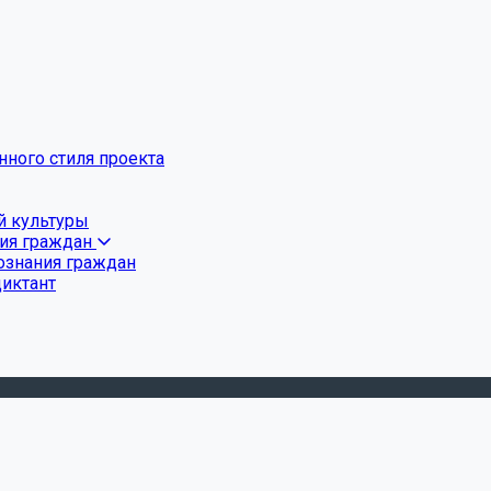
ного стиля проекта
й культуры
ния граждан
ознания граждан
диктант