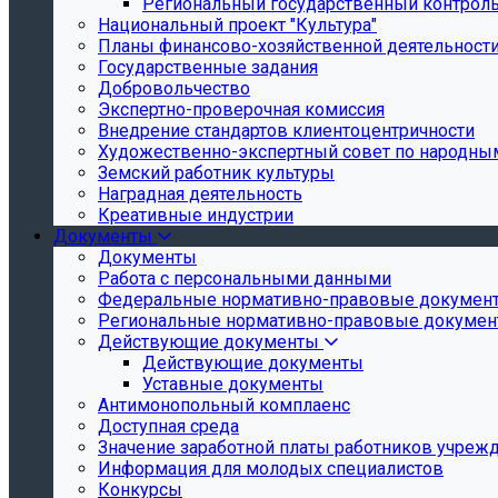
Региональный государственный контроль 
Национальный проект "Культура"
Планы финансово-хозяйственной деятельност
Государственные задания
Добровольчество
Экспертно-проверочная комиссия
Внедрение стандартов клиентоцентричности
Художественно-экспертный совет по народн
Земский работник культуры
Наградная деятельность
Креативные индустрии
Документы
Документы
Работа с персональными данными
Федеральные нормативно-правовые докумен
Региональные нормативно-правовые докуме
Действующие документы
Действующие документы
Уставные документы
Антимонопольный комплаенс
Доступная среда
Значение заработной платы работников учреж
Информация для молодых специалистов
Конкурсы