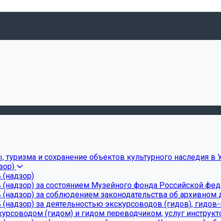
, туризма и сохранение объектов культурного наследия в 
зор)
 (надзор)
 (надзор) за состоянием Музейного фонда Российской фе
(надзор) за соблюдением законодательства об архивном д
(надзор) за деятельностью экскурсоводов (гидов), гидов
урсоводом (гидом) и гидом переводчиком, услуг инструкт