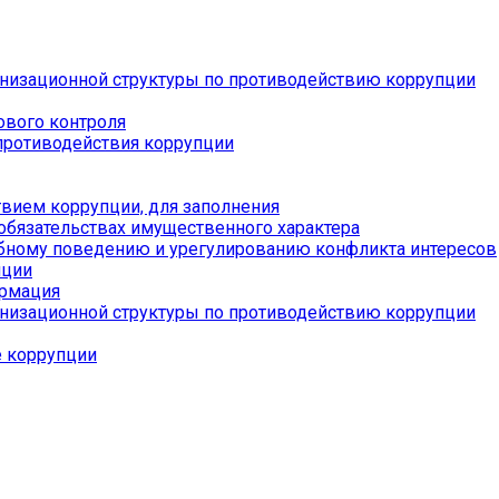
низационной структуры по противодействию коррупции
ового контроля
противодействия коррупции
вием коррупции, для заполнения
 обязательствах имущественного характера
бному поведению и урегулированию конфликта интересов
пции
ормация
низационной структуры по противодействию коррупции
е коррупции