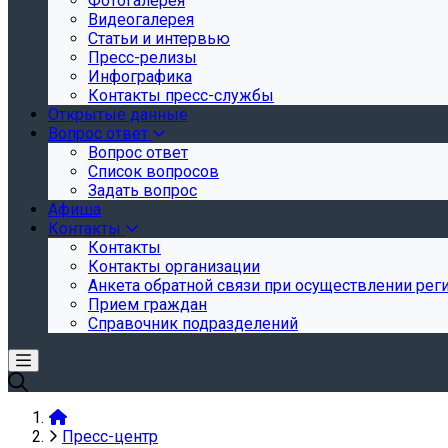
Фотогалерея
Видеогалерея
Статьи и интервью
Пресс-релизы
Инфографика
Контакты пресс-службы
Открытые данные
Вопрос ответ
Вопрос ответ
Список вопросов
Задать вопрос
Афиша
Контакты
Контакты
Контакты организации
Анкета обратной связи при осуществлении реги
Прием граждан
Справочник подразделений
Пресс-центр