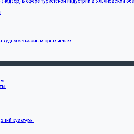
(надзор) в сфере туристской индустрии в Ульяновской обл
и
ым художественным промыслам
ты
нты
дений культуры