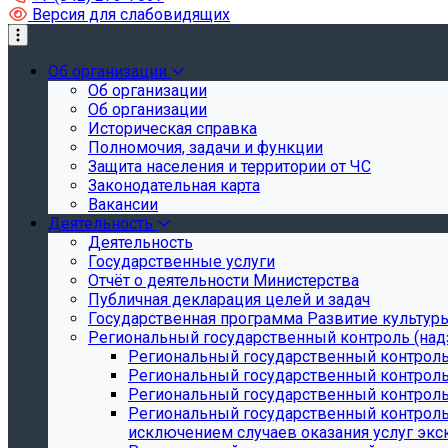
Версия для слабовидящих
Об организации
Об организации
Об организации
Историческая справка
Полномочия, задачи и функции
Защита населения и территории от ЧС
Законодательная карта
Вакансии
Деятельность
Деятельность
Государственные услуги
Отчёт о деятельности Министерства
Публичная декларация целей и задач
Государственная программа Развитие культуры
Региональный государственный контроль (над
Региональный государственный контроль
Региональный государственный контроль
Региональный государственный контроль 
Региональный государственный контроль 
исключением случаев оказания услуг экск