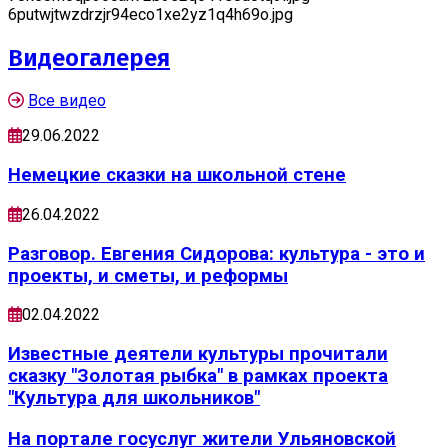
6putwjtwzdrzjr94eco1xe2yz1q4h69o.jpg
Видеогалерея
Все видео
29.06.2022
Немецкие сказки на школьной стене
26.04.2022
Разговор. Евгения Сидорова: культура - это и
проекты, и сметы, и реформы
02.04.2022
Известные деятели культуры прочитали
сказку "Золотая рыбка" в рамках проекта
"Культура для школьников"
На портале госуслуг жители Ульяновской