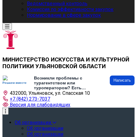
Ведомственный контроль
Комиссия по эффективности закупок
Нормирование в сфере закупок
МИНИСТЕРСТВО ИСКУССТВА И КУЛЬТУРНОЙ
ПОЛИТИКИ УЛЬЯНОВСКОЙ ОБЛАСТИ
Возникли проблемы с
Написать
турагентством или
Решаем вместе
туроператором? Есть
432000, Ульяновск, ул. Спасская 10
предложения по развитию
туризма и туристической
+7 (842) 273-7037
инфраструктуры? Напишите об
Версия для слабовидящих
этом
Об организации
Об организации
Об организации