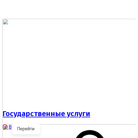
в мессенджере «МАХ».
.
Государственные услуги
Все услуги
Перейти