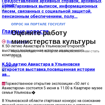
Предоставление архивных справок, архивных
Перейти
копий, архивных выписок, информационных
[]
писем, связанных с социальной защитой,
пенсионным обеспечением, полу...
ОПРОС НА ПОРТАЛЕ ГОСУСЛУГ
Главные новости
Оцените работу
министерства культуры
Все новости
К 50-летию Авиастара в Ульяновске откроется
выставка,посвященная истории авиационного
Короткий опрос — 3 минуты, и вы поможете нам стать
комплекса
лучше
К 50-летию Авиастара в Ульяновске
Перейти
откроется выставка,посвященная истории
ав...
Торжественное открытие экспозиции «50 лет с
Авиастаром» состоится 5 июня в 11.00 в Квартире-музее
семьи Ульяновы�
В Ульяновской области стартовал конкурс на соискание