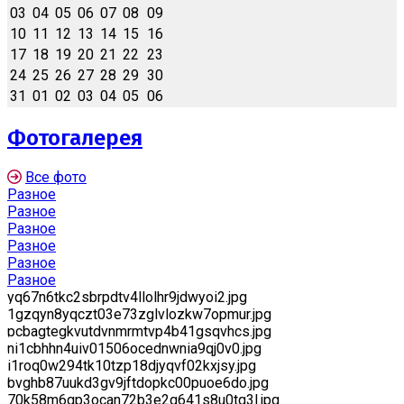
03
04
05
06
07
08
09
10
11
12
13
14
15
16
17
18
19
20
21
22
23
24
25
26
27
28
29
30
31
01
02
03
04
05
06
Фотогалерея
Все фото
Разное
Разное
Разное
Разное
Разное
Разное
yq67n6tkc2sbrpdtv4llolhr9jdwyoi2.jpg
1gzqyn8yqczt03e73zglvlozkw7opmur.jpg
pcbagtegkvutdvnmrmtvp4b41gsqvhcs.jpg
ni1cbhhn4uiv01506ocednwnia9qj0v0.jpg
i1roq0w294tk10tzp18djyqvf02kxjsy.jpg
bvghb87uukd3gv9jftdopkc00puoe6do.jpg
70k58m6qp3ocan72b3e2q641s8u0tq3l.jpg