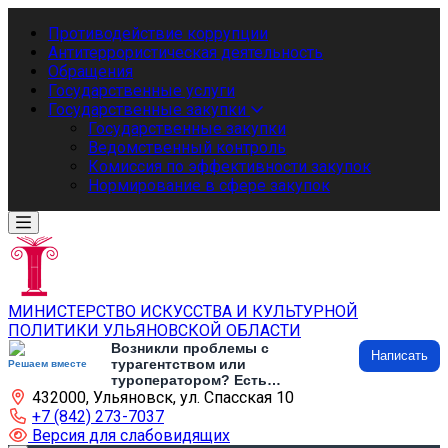
Противодействие коррупции
Антитеррористическая деятельность
Обращения
Государственные услуги
Государственные закупки
Государственные закупки
Ведомственный контроль
Комиссия по эффективности закупок
Нормирование в сфере закупок
МИНИСТЕРСТВО ИСКУССТВА И КУЛЬТУРНОЙ
ПОЛИТИКИ УЛЬЯНОВСКОЙ ОБЛАСТИ
Возникли проблемы с
Написать
турагентством или
Решаем вместе
туроператором? Есть
432000, Ульяновск, ул. Спасская 10
предложения по развитию
туризма и туристической
+7 (842) 273-7037
инфраструктуры? Напишите об
Версия для слабовидящих
этом