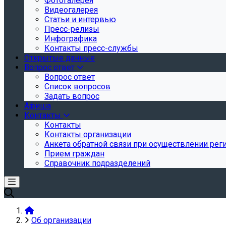
Фотогалерея
Видеогалерея
Статьи и интервью
Пресс-релизы
Инфографика
Контакты пресс-службы
Открытые данные
Вопрос ответ
Вопрос ответ
Список вопросов
Задать вопрос
Афиша
Контакты
Контакты
Контакты организации
Анкета обратной связи при осуществлении реги
Прием граждан
Справочник подразделений
Об организации