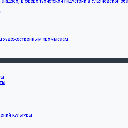
(надзор) в сфере туристской индустрии в Ульяновской обл
и
ым художественным промыслам
ты
нты
дений культуры