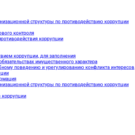
низационной структуры по противодействию коррупции
ового контроля
противодействия коррупции
вием коррупции, для заполнения
 обязательствах имущественного характера
бному поведению и урегулированию конфликта интересов
пции
ормация
низационной структуры по противодействию коррупции
е коррупции