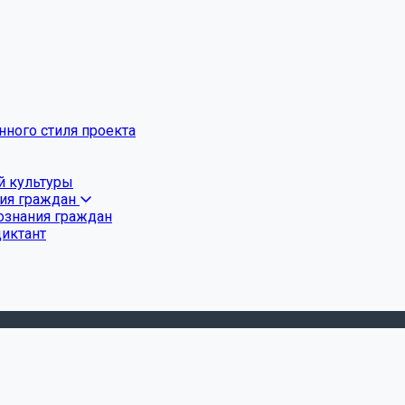
ного стиля проекта
й культуры
ния граждан
ознания граждан
диктант