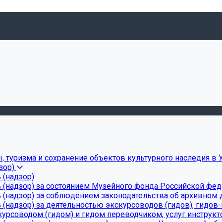
, туризма и сохранение объектов культурного наследия в 
зор)
 (надзор)
 (надзор) за состоянием Музейного фонда Российской фе
(надзор) за соблюдением законодательства об архивном д
(надзор) за деятельностью экскурсоводов (гидов), гидов
урсоводом (гидом) и гидом переводчиком, услуг инструкт