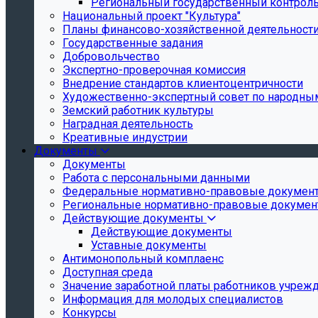
Региональный государственный контроль 
Национальный проект "Культура"
Планы финансово-хозяйственной деятельност
Государственные задания
Добровольчество
Экспертно-проверочная комиссия
Внедрение стандартов клиентоцентричности
Художественно-экспертный совет по народн
Земский работник культуры
Наградная деятельность
Креативные индустрии
Документы
Документы
Работа с персональными данными
Федеральные нормативно-правовые докумен
Региональные нормативно-правовые докуме
Действующие документы
Действующие документы
Уставные документы
Антимонопольный комплаенс
Доступная среда
Значение заработной платы работников учреж
Информация для молодых специалистов
Конкурсы