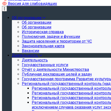
Версия для слабовидящих
Об организации
Об организации
Об организации
Историческая справка
Полномочия, задачи и функции
Защита населения и территории от ЧС
Законодательная карта
Вакансии
Деятельность
Деятельность
Государственные услуги
Отчёт о деятельности Министерства
Публичная декларация целей и задач
Государственная программа Развитие культуры
Региональный государственный контроль (над
Региональный государственный контроль
Региональный государственный контроль
Региональный государственный контроль 
Региональный государственный контроль 
исключением случаев оказания услуг экск