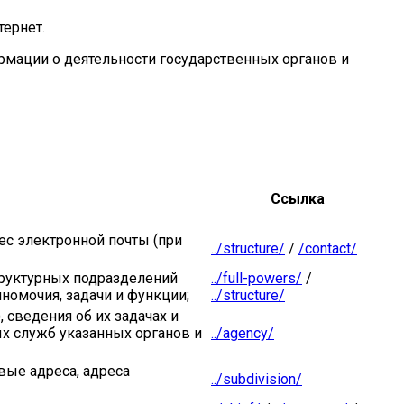
тернет.
ормации о деятельности государственных органов и
Ссылка
ес электронной почты (при
../structure/
/
/contact/
труктурных подразделений
../full-powers/
/
номочия, задачи и функции;
../structure/
 сведения об их задачах и
ых служб указанных органов и
../agency/
вые адреса, адреса
../subdivision/