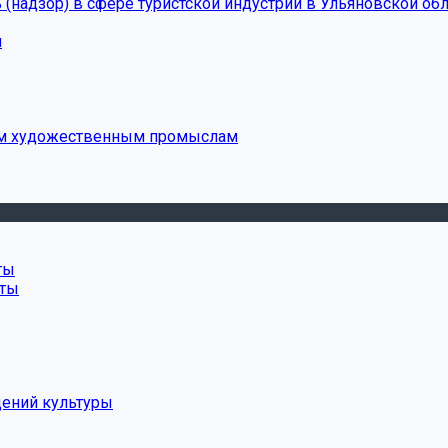
(надзор) в сфере туристской индустрии в Ульяновской обл
и
ым художественным промыслам
ты
нты
дений культуры