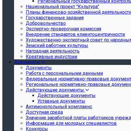
Региональный государственный контроль 
Национальный проект "Культура"
Планы финансово-хозяйственной деятельност
Государственные задания
Добровольчество
Экспертно-проверочная комиссия
Внедрение стандартов клиентоцентричности
Художественно-экспертный совет по народн
Земский работник культуры
Наградная деятельность
Креативные индустрии
Документы
Документы
Работа с персональными данными
Федеральные нормативно-правовые докумен
Региональные нормативно-правовые докуме
Действующие документы
Действующие документы
Уставные документы
Антимонопольный комплаенс
Доступная среда
Значение заработной платы работников учреж
Информация для молодых специалистов
Конкурсы