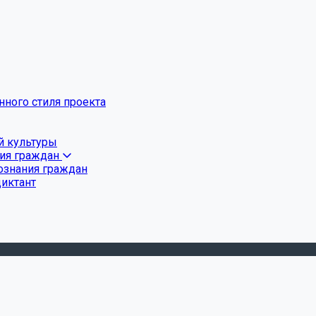
ного стиля проекта
й культуры
ния граждан
ознания граждан
диктант