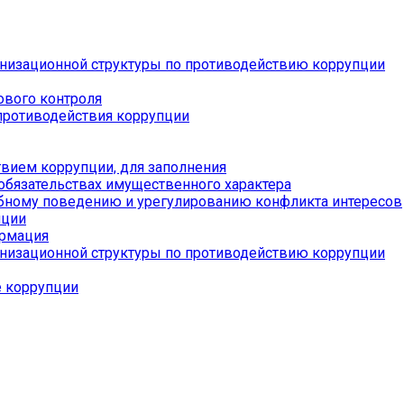
низационной структуры по противодействию коррупции
ового контроля
противодействия коррупции
вием коррупции, для заполнения
 обязательствах имущественного характера
бному поведению и урегулированию конфликта интересов
пции
ормация
низационной структуры по противодействию коррупции
е коррупции