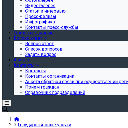
Фотогалерея
Видеогалерея
Статьи и интервью
Пресс-релизы
Инфографика
Контакты пресс-службы
Открытые данные
Вопрос ответ
Вопрос ответ
Список вопросов
Задать вопрос
Афиша
Контакты
Контакты
Контакты организации
Анкета обратной связи при осуществлении реги
Прием граждан
Справочник подразделений
Государственные услуги