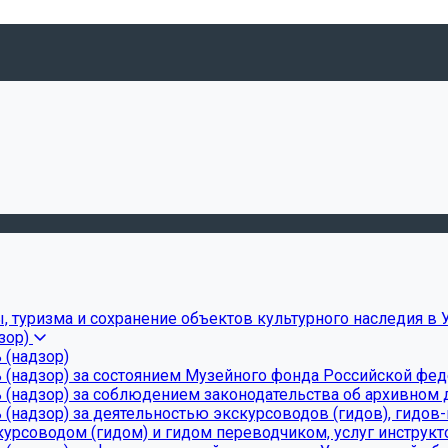
, туризма и сохранение объектов культурного наследия в 
зор)
 (надзор)
 (надзор) за состоянием Музейного фонда Российской фе
(надзор) за соблюдением законодательства об архивном д
(надзор) за деятельностью экскурсоводов (гидов), гидов
урсоводом (гидом) и гидом переводчиком, услуг инструкт