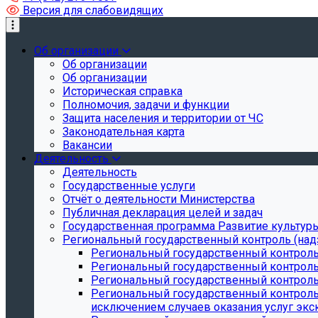
Версия для слабовидящих
Об организации
Об организации
Об организации
Историческая справка
Полномочия, задачи и функции
Защита населения и территории от ЧС
Законодательная карта
Вакансии
Деятельность
Деятельность
Государственные услуги
Отчёт о деятельности Министерства
Публичная декларация целей и задач
Государственная программа Развитие культуры
Региональный государственный контроль (над
Региональный государственный контроль
Региональный государственный контроль
Региональный государственный контроль 
Региональный государственный контроль 
исключением случаев оказания услуг экск