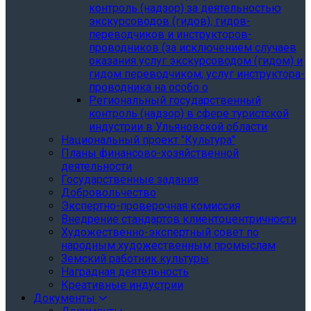
контроль (надзор) за деятельностью
экскурсоводов (гидов), гидов-
переводчиков и инструкторов-
проводников (за исключением случаев
оказания услуг экскурсоводом (гидом) и
гидом переводчиком, услуг инструктора-
проводника на особо о
Региональный государственный
контроль (надзор) в сфере туристской
индустрии в Ульяновской области
Национальный проект "Культура"
Планы финансово-хозяйственной
деятельности
Государственные задания
Добровольчество
Экспертно-проверочная комиссия
Внедрение стандартов клиентоцентричности
Художественно-экспертный совет по
народным художественным промыслам
Земский работник культуры
Наградная деятельность
Креативные индустрии
Документы