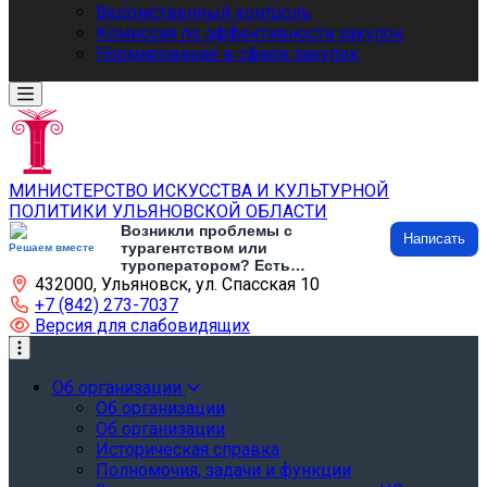
Ведомственный контроль
Комиссия по эффективности закупок
Нормирование в сфере закупок
МИНИСТЕРСТВО ИСКУССТВА И КУЛЬТУРНОЙ
ПОЛИТИКИ УЛЬЯНОВСКОЙ ОБЛАСТИ
Возникли проблемы с
Написать
турагентством или
Решаем вместе
туроператором? Есть
432000, Ульяновск, ул. Спасская 10
предложения по развитию
туризма и туристической
+7 (842) 273-7037
инфраструктуры? Напишите об
Версия для слабовидящих
этом
Об организации
Об организации
Об организации
Историческая справка
Полномочия, задачи и функции