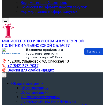
Ведомственный контроль
Комиссия по эффективности закупок
Нормирование в сфере закупок
МИНИСТЕРСТВО ИСКУССТВА И КУЛЬТУРНОЙ
ПОЛИТИКИ УЛЬЯНОВСКОЙ ОБЛАСТИ
Возникли проблемы с
Написать
турагентством или
Решаем вместе
туроператором? Есть
432000, Ульяновск, ул. Спасская 10
предложения по развитию
туризма и туристической
+7 (842) 273-7037
инфраструктуры? Напишите об
Версия для слабовидящих
этом
Об организации
Об организации
Об организации
Историческая справка
Полномочия, задачи и функции