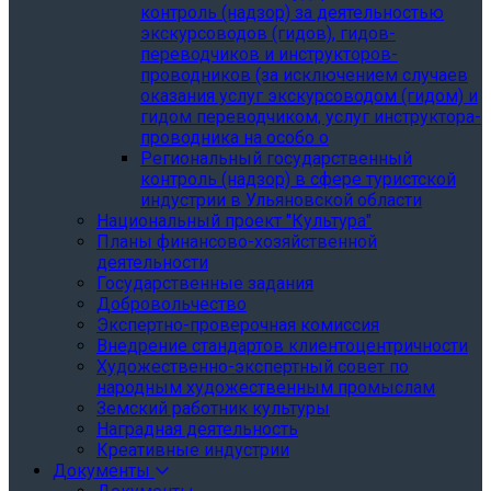
контроль (надзор) за деятельностью
экскурсоводов (гидов), гидов-
переводчиков и инструкторов-
проводников (за исключением случаев
оказания услуг экскурсоводом (гидом) и
гидом переводчиком, услуг инструктора-
проводника на особо о
Региональный государственный
контроль (надзор) в сфере туристской
индустрии в Ульяновской области
Национальный проект "Культура"
Планы финансово-хозяйственной
деятельности
Государственные задания
Добровольчество
Экспертно-проверочная комиссия
Внедрение стандартов клиентоцентричности
Художественно-экспертный совет по
народным художественным промыслам
Земский работник культуры
Наградная деятельность
Креативные индустрии
Документы