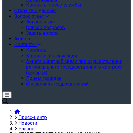
Контакты пресс-службы
Открытые данные
Вопрос ответ
Вопрос ответ
Список вопросов
Задать вопрос
Афиша
Контакты
Контакты
Контакты организации
Анкета обратной связи при осуществлении
регионального государственного контроля
(надзора)
Прием граждан
Справочник подразделений
Пресс-центр
Новости
Разное