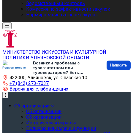
Ведомственный контроль
Комиссия по эффективности закупок
Нормирование в сфере закупок
МИНИСТЕРСТВО ИСКУССТВА И КУЛЬТУРНОЙ
ПОЛИТИКИ УЛЬЯНОВСКОЙ ОБЛАСТИ
Возникли проблемы с
Написать
турагентством или
Решаем вместе
туроператором? Есть
432000, Ульяновск, ул. Спасская 10
предложения по развитию
туризма и туристической
+7 (842) 273-7037
инфраструктуры? Напишите об
Версия для слабовидящих
этом
Об организации
Об организации
Об организации
Историческая справка
Полномочия, задачи и функции