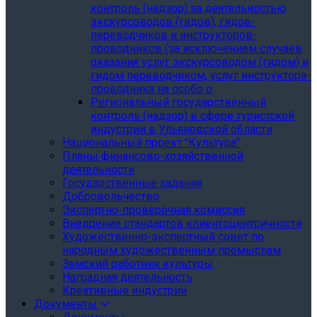
контроль (надзор) за деятельностью
экскурсоводов (гидов), гидов-
переводчиков и инструкторов-
проводников (за исключением случаев
оказания услуг экскурсоводом (гидом) и
гидом переводчиком, услуг инструктора-
проводника на особо о
Региональный государственный
контроль (надзор) в сфере туристской
индустрии в Ульяновской области
Национальный проект "Культура"
Планы финансово-хозяйственной
деятельности
Государственные задания
Добровольчество
Экспертно-проверочная комиссия
Внедрение стандартов клиентоцентричности
Художественно-экспертный совет по
народным художественным промыслам
Земский работник культуры
Наградная деятельность
Креативные индустрии
Документы