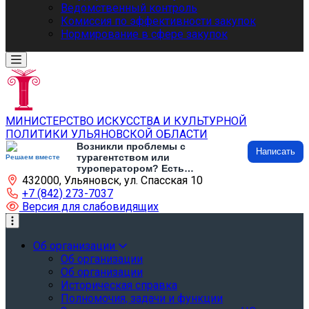
Ведомственный контроль
Комиссия по эффективности закупок
Нормирование в сфере закупок
МИНИСТЕРСТВО ИСКУССТВА И КУЛЬТУРНОЙ
ПОЛИТИКИ УЛЬЯНОВСКОЙ ОБЛАСТИ
Возникли проблемы с
Написать
турагентством или
Решаем вместе
туроператором? Есть
432000, Ульяновск, ул. Спасская 10
предложения по развитию
туризма и туристической
+7 (842) 273-7037
инфраструктуры? Напишите об
Версия для слабовидящих
этом
Об организации
Об организации
Об организации
Историческая справка
Полномочия, задачи и функции