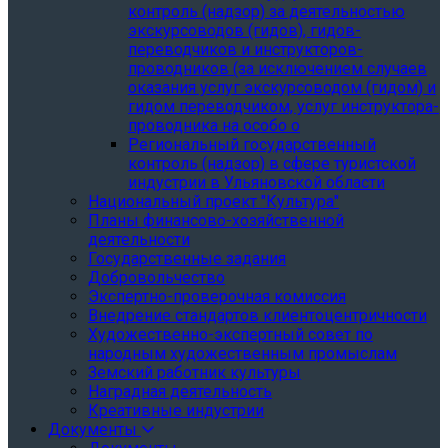
контроль (надзор) за деятельностью
экскурсоводов (гидов), гидов-
переводчиков и инструкторов-
проводников (за исключением случаев
оказания услуг экскурсоводом (гидом) и
гидом переводчиком, услуг инструктора-
проводника на особо о
Региональный государственный
контроль (надзор) в сфере туристской
индустрии в Ульяновской области
Национальный проект "Культура"
Планы финансово-хозяйственной
деятельности
Государственные задания
Добровольчество
Экспертно-проверочная комиссия
Внедрение стандартов клиентоцентричности
Художественно-экспертный совет по
народным художественным промыслам
Земский работник культуры
Наградная деятельность
Креативные индустрии
Документы