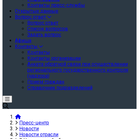
Контакты пресс-службы
Открытые данные
Вопрос ответ
Вопрос ответ
Список вопросов
Задать вопрос
Афиша
Контакты
Контакты
Контакты организации
Анкета обратной связи при осуществлении
регионального государственного контроля
(надзора)
Прием граждан
Справочник подразделений
Пресс-центр
Новости
Новости отрасли