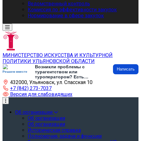
Ведомственный контроль
Комиссия по эффективности закупок
Нормирование в сфере закупок
МИНИСТЕРСТВО ИСКУССТВА И КУЛЬТУРНОЙ
ПОЛИТИКИ УЛЬЯНОВСКОЙ ОБЛАСТИ
Возникли проблемы с
Написать
турагентством или
Решаем вместе
туроператором? Есть
432000, Ульяновск, ул. Спасская 10
предложения по развитию
туризма и туристической
+7 (842) 273-7037
инфраструктуры? Напишите об
Версия для слабовидящих
этом
Об организации
Об организации
Об организации
Историческая справка
Полномочия, задачи и функции