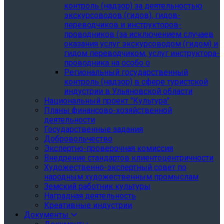
контроль (надзор) за деятельностью
экскурсоводов (гидов), гидов-
переводчиков и инструкторов-
проводников (за исключением случаев
оказания услуг экскурсоводом (гидом) и
гидом переводчиком, услуг инструктора-
проводника на особо о
Региональный государственный
контроль (надзор) в сфере туристской
индустрии в Ульяновской области
Национальный проект "Культура"
Планы финансово-хозяйственной
деятельности
Государственные задания
Добровольчество
Экспертно-проверочная комиссия
Внедрение стандартов клиентоцентричности
Художественно-экспертный совет по
народным художественным промыслам
Земский работник культуры
Наградная деятельность
Креативные индустрии
Документы