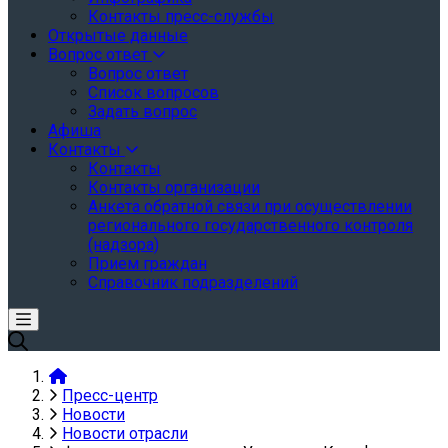
Контакты пресс-службы
Открытые данные
Вопрос ответ
Вопрос ответ
Список вопросов
Задать вопрос
Афиша
Контакты
Контакты
Контакты организации
Анкета обратной связи при осуществлении
регионального государственного контроля
(надзора)
Прием граждан
Справочник подразделений
Пресс-центр
Новости
Новости отрасли