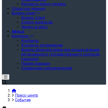
Контакты пресс-службы
Открытые данные
Вопрос ответ
Вопрос ответ
Список вопросов
Задать вопрос
Афиша
Контакты
Контакты
Контакты организации
Анкета обратной связи при осуществлении
регионального государственного контроля
(надзора)
Прием граждан
Справочник подразделений
Пресс-центр
События