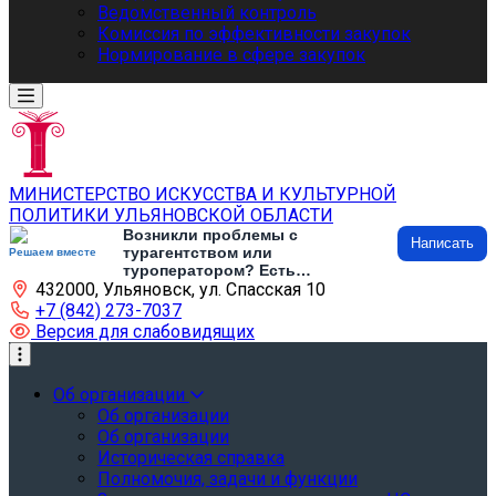
Ведомственный контроль
Комиссия по эффективности закупок
Нормирование в сфере закупок
МИНИСТЕРСТВО ИСКУССТВА И КУЛЬТУРНОЙ
ПОЛИТИКИ УЛЬЯНОВСКОЙ ОБЛАСТИ
Возникли проблемы с
Написать
турагентством или
Решаем вместе
туроператором? Есть
432000, Ульяновск, ул. Спасская 10
предложения по развитию
туризма и туристической
+7 (842) 273-7037
инфраструктуры? Напишите об
Версия для слабовидящих
этом
Об организации
Об организации
Об организации
Историческая справка
Полномочия, задачи и функции