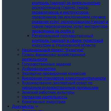
контроль (надзор) за деятельностью
экскурсоводов (гидов), гидов-
переводчиков и инструкторов-
проводников (за исключением случаев
оказания услуг экскурсоводом (гидом) и
гидом переводчиком, услуг инструктора-
проводника на особо о
Региональный государственный
контроль (надзор) в сфере туристской
индустрии в Ульяновской области
Национальный проект "Культура"
Планы финансово-хозяйственной
деятельности
Государственные задания
Добровольчество
Экспертно-проверочная комиссия
Внедрение стандартов клиентоцентричности
Художественно-экспертный совет по
народным художественным промыслам
Земский работник культуры
Наградная деятельность
Креативные индустрии
Документы