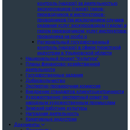
контроль (надзор) за деятельностью
экскурсоводов (гидов), гидов-
переводчиков и инструкторов-
проводников (за исключением случаев
оказания услуг экскурсоводом (гидом) и
гидом переводчиком, услуг инструктора-
проводника на особо о
Региональный государственный
контроль (надзор) в сфере туристской
индустрии в Ульяновской области
Национальный проект "Культура"
Планы финансово-хозяйственной
деятельности
Государственные задания
Добровольчество
Экспертно-проверочная комиссия
Внедрение стандартов клиентоцентричности
Художественно-экспертный совет по
народным художественным промыслам
Земский работник культуры
Наградная деятельность
Креативные индустрии
Документы