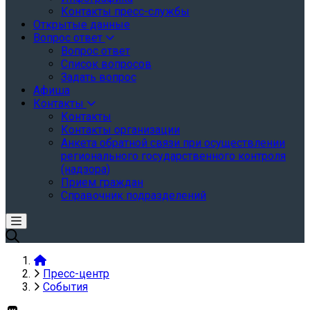
Контакты пресс-службы
Открытые данные
Вопрос ответ
Вопрос ответ
Список вопросов
Задать вопрос
Афиша
Контакты
Контакты
Контакты организации
Анкета обратной связи при осуществлении
регионального государственного контроля
(надзора)
Прием граждан
Справочник подразделений
Пресс-центр
События