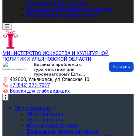
Ведомственный контроль
Комиссия по эффективности закупок
Нормирование в сфере закупок
МИНИСТЕРСТВО ИСКУССТВА И КУЛЬТУРНОЙ
ПОЛИТИКИ УЛЬЯНОВСКОЙ ОБЛАСТИ
Возникли проблемы с
Написать
турагентством или
Решаем вместе
туроператором? Есть
432000, Ульяновск, ул. Спасская 10
предложения по развитию
туризма и туристической
+7 (842) 273-7037
инфраструктуры? Напишите об
Версия для слабовидящих
этом
Об организации
Об организации
Об организации
Историческая справка
Полномочия, задачи и функции