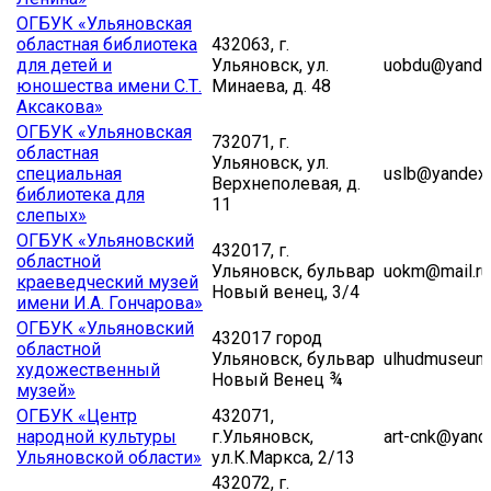
ОГБУК «Ульяновская
областная библиотека
432063, г.
для детей и
Ульяновск, ул.
uobdu@yande
юношества имени С.Т.
Минаева, д. 48
Аксакова»
ОГБУК «Ульяновская
732071, г.
областная
Ульяновск, ул.
специальная
uslb@yandex.
Верхнеполевая, д.
библиотека для
11
слепых»
ОГБУК «Ульяновский
432017, г.
областной
Ульяновск, бульвар
uokm@mail.ru
краеведческий музей
Новый венец, 3/4
имени И.А. Гончарова»
ОГБУК «Ульяновский
432017 город
областной
Ульяновск, бульвар
ulhudmuseum
художественный
Новый Венец ¾
музей»
ОГБУК «Центр
432071,
народной культуры
г.Ульяновск,
art-cnk@yande
Ульяновской области»
ул.К.Маркса, 2/13
432072, г.