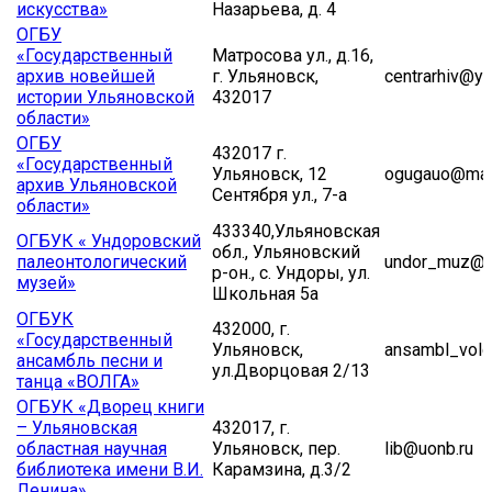
искусства»
Назарьева, д. 4
ОГБУ
«Государственный
Матросова ул., д.16,
архив новейшей
г. Ульяновск,
centrarhiv@yа
истории Ульяновской
432017
области»
ОГБУ
432017 г.
«Государственный
Ульяновск, 12
ogugauo@mail
архив Ульяновской
Сентября ул., 7-а
области»
433340,Ульяновская
ОГБУК « Ундоровский
обл., Ульяновский
палеонтологический
undor_muz@ma
р-он., с. Ундоры, ул.
музей»
Школьная 5а
ОГБУК
432000, г.
«Государственный
Ульяновск,
ansambl_volg
ансамбль песни и
ул.Дворцовая 2/13
танца «ВОЛГА»
ОГБУК «Дворец книги
– Ульяновская
432017, г.
областная научная
Ульяновск, пер.
lib@uonb.ru
библиотека имени В.И.
Карамзина, д.3/2
Ленина»