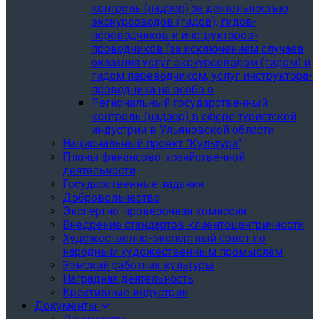
контроль (надзор) за деятельностью
экскурсоводов (гидов), гидов-
переводчиков и инструкторов-
проводников (за исключением случаев
оказания услуг экскурсоводом (гидом) и
гидом переводчиком, услуг инструктора-
проводника на особо о
Региональный государственный
контроль (надзор) в сфере туристской
индустрии в Ульяновской области
Национальный проект "Культура"
Планы финансово-хозяйственной
деятельности
Государственные задания
Добровольчество
Экспертно-проверочная комиссия
Внедрение стандартов клиентоцентричности
Художественно-экспертный совет по
народным художественным промыслам
Земский работник культуры
Наградная деятельность
Креативные индустрии
Документы