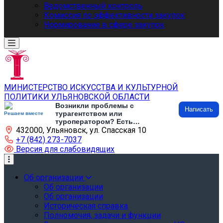
Ведомственный контроль
Комиссия по эффективности закупок
Нормирование в сфере закупок
МИНИСТЕРСТВО ИСКУССТВА И КУЛЬТУРНОЙ
ПОЛИТИКИ УЛЬЯНОВСКОЙ ОБЛАСТИ
Возникли проблемы с
Написать
турагентством или
Решаем вместе
туроператором? Есть
432000, Ульяновск, ул. Спасская 10
предложения по развитию
туризма и туристической
+7 (842) 273-7037
инфраструктуры? Напишите об
Версия для слабовидящих
этом
Об организации
Об организации
Об организации
Историческая справка
Полномочия, задачи и функции