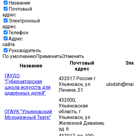
Название
Почтовый
адрес
Электронный
адрес
Телефон
Адрес
сайта
Руководитель
По умолчанию
Применить
Отменить
Почтовый
Эле
Название
адрес
ГАУДО
432017 Россия г.
"Губернаторская
Ульяновск, ул.
ulodshi@mail.
школа искусств для
Ленина ,51
одарённых детей"
432000,
Ульяновская
ОГАУК "Ульяновский
область, г
Молодёжный Театр"
Ульяновск, ул
Железной Дивизии,
зд. 6
432017, пл. 100-