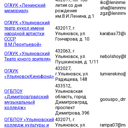
ikc@leninmemo
ОГАУК «Ленинский
летия со дня
sha@leninmemo
мемориал»
рождения
zgz@leninmem
им.В.И.Ленина, д.1
ОГАУК «Ульяновский
театр кукол имени
432017, г.
народной артистки
Ульяновск, ул.
karabas73@in
СССР
Гончарова, д. 10
В.М.Леонтьевой»
432063, г.
ОГАУК «Ульяновский
Ульяновск, ул.
nebolshoy@bk
Театр юного зрителя»
Пушкинская, д. 1/11
432027,
ОГАУК
г.Ульяновск, ул.
lumierekino@
«УльяновскКинофонд»
Радищева, 148
433512,
ОГБПОУ
Ульяновская
«Димитровградский
область, город
goouspo_dmu
музыкальный
Димитровград,
колледж»
проспект
Димитрова, 39б
ОГБПОУ «Ульяновский
432071, г.
колледж культуры и
Ульяновск, ул.
rampa07@mail