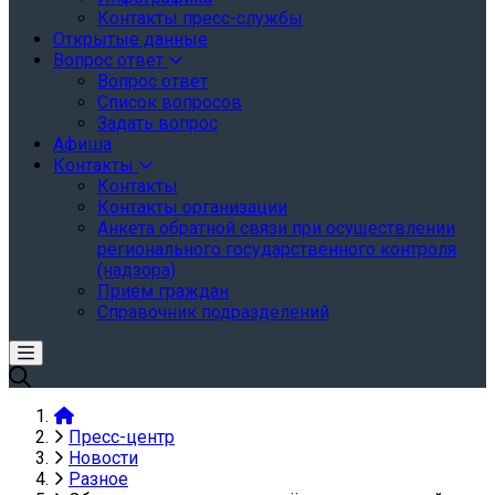
Контакты пресс-службы
Открытые данные
Вопрос ответ
Вопрос ответ
Список вопросов
Задать вопрос
Афиша
Контакты
Контакты
Контакты организации
Анкета обратной связи при осуществлении
регионального государственного контроля
(надзора)
Прием граждан
Справочник подразделений
Пресс-центр
Новости
Разное