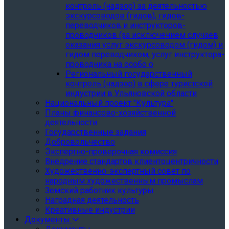
контроль (надзор) за деятельностью
экскурсоводов (гидов), гидов-
переводчиков и инструкторов-
проводников (за исключением случаев
оказания услуг экскурсоводом (гидом) и
гидом переводчиком, услуг инструктора-
проводника на особо о
Региональный государственный
контроль (надзор) в сфере туристской
индустрии в Ульяновской области
Национальный проект "Культура"
Планы финансово-хозяйственной
деятельности
Государственные задания
Добровольчество
Экспертно-проверочная комиссия
Внедрение стандартов клиентоцентричности
Художественно-экспертный совет по
народным художественным промыслам
Земский работник культуры
Наградная деятельность
Креативные индустрии
Документы