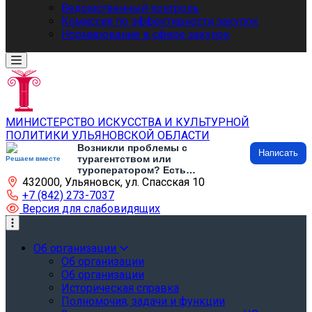
Ведомственный контроль
Комиссия по эффективности закупок
Нормирование в сфере закупок
МИНИСТЕРСТВО ИСКУССТВА И КУЛЬТУРНОЙ
ПОЛИТИКИ УЛЬЯНОВСКОЙ ОБЛАСТИ
Возникли проблемы с
Написать
турагентством или
Решаем вместе
туроператором? Есть
432000, Ульяновск, ул. Спасская 10
предложения по развитию
туризма и туристической
+7 (842) 273-7037
инфраструктуры? Напишите об
Версия для слабовидящих
этом
Об организации
Об организации
Об организации
Историческая справка
Полномочия, задачи и функции