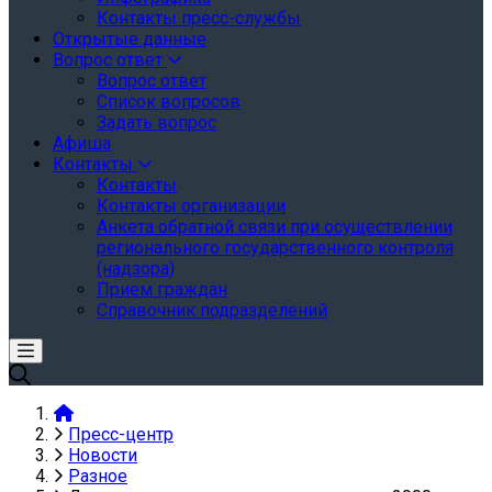
Контакты пресс-службы
Открытые данные
Вопрос ответ
Вопрос ответ
Список вопросов
Задать вопрос
Афиша
Контакты
Контакты
Контакты организации
Анкета обратной связи при осуществлении
регионального государственного контроля
(надзора)
Прием граждан
Справочник подразделений
Пресс-центр
Новости
Разное