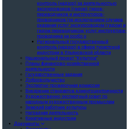
контроль (надзор) за деятельностью
экскурсоводов (гидов), гидов-
переводчиков и инструкторов-
проводников (за исключением случаев
оказания услуг экскурсоводом (гидом) и
гидом переводчиком, услуг инструктора-
проводника на особо о
Региональный государственный
контроль (надзор) в сфере туристской
индустрии в Ульяновской области
Национальный проект "Культура"
Планы финансово-хозяйственной
деятельности
Государственные задания
Добровольчество
Экспертно-проверочная комиссия
Внедрение стандартов клиентоцентричности
Художественно-экспертный совет по
народным художественным промыслам
Земский работник культуры
Наградная деятельность
Креативные индустрии
Документы