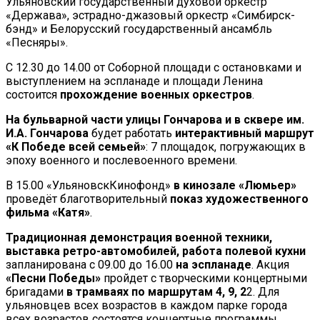
Ульяновский государственный духовой оркестр
«Держава», эстрадно-джазовый оркестр «Симбирск-
бэнд» и Белорусский государственный ансамбль
«Песняры».
С 12.30 до 14.00 от Соборной площади с остановками и
выступлением на эспланаде и площади Ленина
состоится
прохождение военных оркестров
.
На бульварной части улицы Гончарова и в сквере им.
И.А. Гончарова
будет работать
интерактивный маршрут
«К Победе всей семьей»
: 7 площадок, погружающих в
эпоху военного и послевоенного времени.
В 15.00 «УльяновскКинофонд»
в кинозале «Люмьер»
проведёт благотворительный
показ художественного
фильма «Катя»
.
Традиционная демонстрация военной техники,
выставка ретро-автомобилей, работа полевой кухни
запланирована с 09.00 до 16.00
на эспланаде
. Акция
«Песни Победы»
пройдет с творческими концертными
бригадами
в трамваях по маршрутам 4, 9, 2
2. Для
ульяновцев всех возрастов в каждом парке города
всех возрастов состоятся концертные программы,