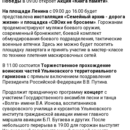
Победы
в 09.00 откроет
Акция «Книга памяти»
.
На площади Ленина
с 09.00 до 16.00 будет
представлена
инсталляция «Семейный архив - дорога
жизни»
и
площадка «СВОих не бросаем»
. Горожанам
продемонстрируют муляжи боевого оружия,
современный бронежилет, боевой комплект
обмундирования боевого подразделения, тактические
военные аптечки. Здесь же можно будет посетить
площадку лазертага и принять участие в мастер-классе
по технике плетения маскировочных сетей.
В 11.00 состоится
Торжественное прохождение
воинских частей Ульяновского территориального
гарнизона
с прямым включением поздравления
Президента Российской Федерации В.В. Путина.
Продолжит праздничную программу
концерт
с
участием Государственного ансамбля песни и танца
«Волга» имени В.А. Ионова, воспитанников
суворовского училища и курсантов Ульяновского
института гражданской авиации имени главного
маршала авиации Б.П. Бугаева и других. После
небольшого перерыва в 19.00 для горожан выступят