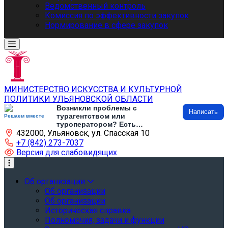
Ведомственный контроль
Комиссия по эффективности закупок
Нормирование в сфере закупок
МИНИСТЕРСТВО ИСКУССТВА И КУЛЬТУРНОЙ
ПОЛИТИКИ УЛЬЯНОВСКОЙ ОБЛАСТИ
Возникли проблемы с
Написать
турагентством или
Решаем вместе
туроператором? Есть
432000, Ульяновск, ул. Спасская 10
предложения по развитию
туризма и туристической
+7 (842) 273-7037
инфраструктуры? Напишите об
Версия для слабовидящих
этом
Об организации
Об организации
Об организации
Историческая справка
Полномочия, задачи и функции