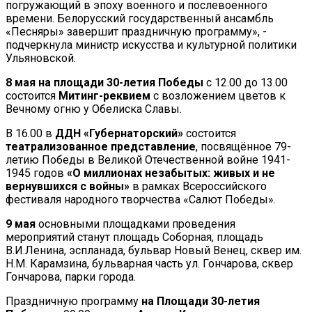
погружающий в эпоху военного и послевоенного
времени. Белорусский государственный ансамбль
«Песняры» завершит праздничную программу», -
подчеркнула министр искусства и культурной политики
Ульяновской.
8 мая на площади 30-летия Победы
с 12.00 до 13.00
состоится
Митинг-реквием
с возложением цветов к
Вечному огню у Обелиска Славы.
В 16.00 в
ДДН
«Губернаторский»
состоится
театрализованное представление
, посвящённое 79-
летию Победы в Великой Отечественной войне 1941-
1945 годов
«О миллионах незабытых: живых и не
вернувшихся с войны»
в рамках Всероссийского
фестиваля народного творчества «Салют Победы».
9 мая
основными площадками проведения
мероприятий станут площадь Соборная, площадь
В.И.Ленина, эспланада, бульвар Новый Венец, сквер им.
Н.М. Карамзина, бульварная часть ул. Гончарова, сквер
Гончарова, парки города.
Праздничную программу
на Площади 30-летия