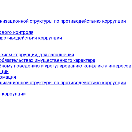
низационной структуры по противодействию коррупции
ового контроля
противодействия коррупции
вием коррупции, для заполнения
 обязательствах имущественного характера
бному поведению и урегулированию конфликта интересов
пции
ормация
низационной структуры по противодействию коррупции
е коррупции