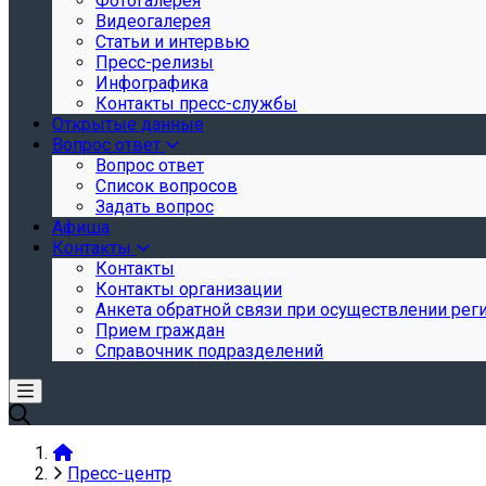
Фотогалерея
Видеогалерея
Статьи и интервью
Пресс-релизы
Инфографика
Контакты пресс-службы
Открытые данные
Вопрос ответ
Вопрос ответ
Список вопросов
Задать вопрос
Афиша
Контакты
Контакты
Контакты организации
Анкета обратной связи при осуществлении реги
Прием граждан
Справочник подразделений
Пресс-центр