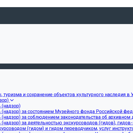
, туризма и сохранение объектов культурного наследия в 
зор)
 (надзор)
 (надзор) за состоянием Музейного фонда Российской фе
(надзор) за соблюдением законодательства об архивном д
(надзор) за деятельностью экскурсоводов (гидов), гидов
урсоводом (гидом) и гидом переводчиком, услуг инструкт