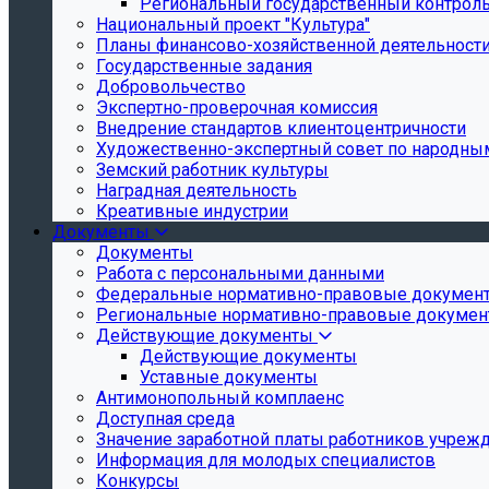
Региональный государственный контроль 
Национальный проект "Культура"
Планы финансово-хозяйственной деятельност
Государственные задания
Добровольчество
Экспертно-проверочная комиссия
Внедрение стандартов клиентоцентричности
Художественно-экспертный совет по народн
Земский работник культуры
Наградная деятельность
Креативные индустрии
Документы
Документы
Работа с персональными данными
Федеральные нормативно-правовые докумен
Региональные нормативно-правовые докуме
Действующие документы
Действующие документы
Уставные документы
Антимонопольный комплаенс
Доступная среда
Значение заработной платы работников учреж
Информация для молодых специалистов
Конкурсы