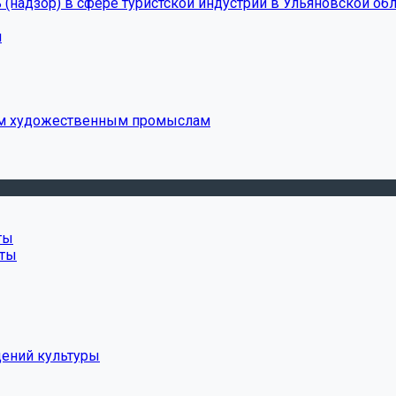
(надзор) в сфере туристской индустрии в Ульяновской обл
и
ым художественным промыслам
ты
нты
дений культуры