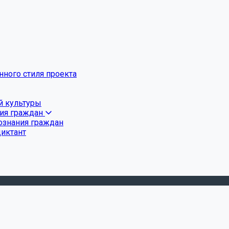
ного стиля проекта
й культуры
ния граждан
ознания граждан
диктант