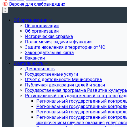
Версия для слабовидящих
Об организации
Об организации
Об организации
Историческая справка
Полномочия, задачи и функции
Защита населения и территории от ЧС
Законодательная карта
Вакансии
Деятельность
Деятельность
Государственные услуги
Отчёт о деятельности Министерства
Публичная декларация целей и задач
Государственная программа Развитие культуры
Региональный государственный контроль (над
Региональный государственный контроль
Региональный государственный контроль
Региональный государственный контроль 
Региональный государственный контроль 
исключением случаев оказания услуг экск