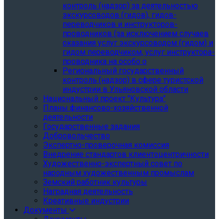
контроль (надзор) за деятельностью
экскурсоводов (гидов), гидов-
переводчиков и инструкторов-
проводников (за исключением случаев
оказания услуг экскурсоводом (гидом) и
гидом переводчиком, услуг инструктора-
проводника на особо о
Региональный государственный
контроль (надзор) в сфере туристской
индустрии в Ульяновской области
Национальный проект "Культура"
Планы финансово-хозяйственной
деятельности
Государственные задания
Добровольчество
Экспертно-проверочная комиссия
Внедрение стандартов клиентоцентричности
Художественно-экспертный совет по
народным художественным промыслам
Земский работник культуры
Наградная деятельность
Креативные индустрии
Документы