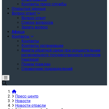
Контакты пресс-службы
Открытые данные
Вопрос ответ
Вопрос ответ
Список вопросов
Задать вопрос
Афиша
Контакты
Контакты
Контакты организации
Анкета обратной связи при осуществлении
регионального государственного контроля
(надзора)
Прием граждан
Справочник подразделений
Пресс-центр
Новости
Новости отрасли