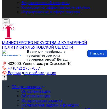
Ведомственный контроль
Комиссия по эффективности закупок
Нормирование в сфере закупок
МИНИСТЕРСТВО ИСКУССТВА И КУЛЬТУРНОЙ
ПОЛИТИКИ УЛЬЯНОВСКОЙ ОБЛАСТИ
Возникли проблемы с
Написать
турагентством или
Решаем вместе
туроператором? Есть
432000, Ульяновск, ул. Спасская 10
предложения по развитию
туризма и туристической
+7 (842) 273-7037
инфраструктуры? Напишите об
Версия для слабовидящих
этом
Об организации
Об организации
Об организации
Историческая справка
Полномочия, задачи и функции