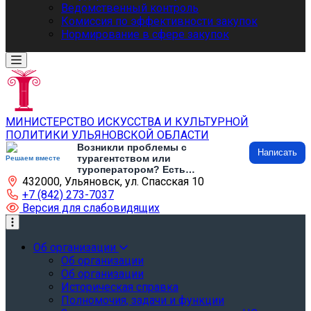
Ведомственный контроль
Комиссия по эффективности закупок
Нормирование в сфере закупок
МИНИСТЕРСТВО ИСКУССТВА И КУЛЬТУРНОЙ
ПОЛИТИКИ УЛЬЯНОВСКОЙ ОБЛАСТИ
Возникли проблемы с
Написать
турагентством или
Решаем вместе
туроператором? Есть
432000, Ульяновск, ул. Спасская 10
предложения по развитию
туризма и туристической
+7 (842) 273-7037
инфраструктуры? Напишите об
Версия для слабовидящих
этом
Об организации
Об организации
Об организации
Историческая справка
Полномочия, задачи и функции