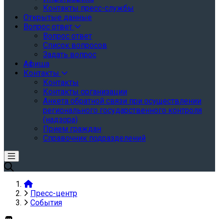
Контакты пресс-службы
Открытые данные
Вопрос ответ
Вопрос ответ
Список вопросов
Задать вопрос
Афиша
Контакты
Контакты
Контакты организации
Анкета обратной связи при осуществлении
регионального государственного контроля
(надзора)
Прием граждан
Справочник подразделений
Пресс-центр
События