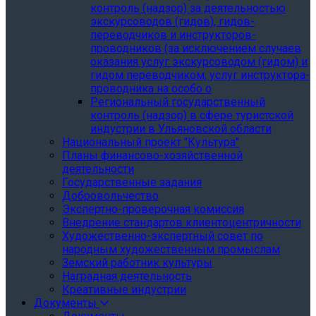
контроль (надзор) за деятельностью
экскурсоводов (гидов), гидов-
переводчиков и инструкторов-
проводников (за исключением случаев
оказания услуг экскурсоводом (гидом) и
гидом переводчиком, услуг инструктора-
проводника на особо о
Региональный государственный
контроль (надзор) в сфере туристской
индустрии в Ульяновской области
Национальный проект "Культура"
Планы финансово-хозяйственной
деятельности
Государственные задания
Добровольчество
Экспертно-проверочная комиссия
Внедрение стандартов клиентоцентричности
Художественно-экспертный совет по
народным художественным промыслам
Земский работник культуры
Наградная деятельность
Креативные индустрии
Документы