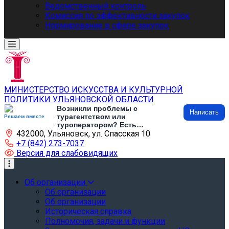
Ведомственный контроль
Комиссия по эффективности закупок
Нормирование в сфере закупок
МИНИСТЕРСТВО ИСКУССТВА И КУЛЬТУРНОЙ
ПОЛИТИКИ УЛЬЯНОВСКОЙ ОБЛАСТИ
Возникли проблемы с
Написать
турагентством или
Решаем вместе
туроператором? Есть
432000, Ульяновск, ул. Спасская 10
предложения по развитию
туризма и туристической
+7 (842) 273-7037
инфраструктуры? Напишите об
Версия для слабовидящих
этом
Об организации
Об организации
Об организации
Историческая справка
Полномочия, задачи и функции