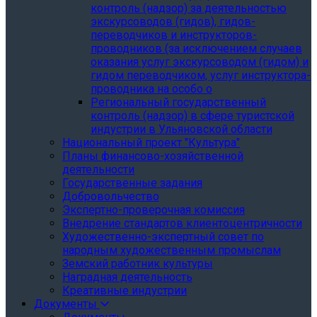
контроль (надзор) за деятельностью
экскурсоводов (гидов), гидов-
переводчиков и инструкторов-
проводников (за исключением случаев
оказания услуг экскурсоводом (гидом) и
гидом переводчиком, услуг инструктора-
проводника на особо о
Региональный государственный
контроль (надзор) в сфере туристской
индустрии в Ульяновской области
Национальный проект "Культура"
Планы финансово-хозяйственной
деятельности
Государственные задания
Добровольчество
Экспертно-проверочная комиссия
Внедрение стандартов клиентоцентричности
Художественно-экспертный совет по
народным художественным промыслам
Земский работник культуры
Наградная деятельность
Креативные индустрии
Документы