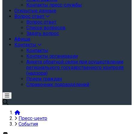
Контакты пресс-службы
Открытые данные
Вопрос ответ
Вопрос ответ
Список вопросов
Задать вопрос
Афиша
Контакты
Контакты
Контакты организации
Анкета обратной связи при осуществлении
регионального государственного контроля
(надзора)
Прием граждан
Справочник подразделений
Пресс-центр
События