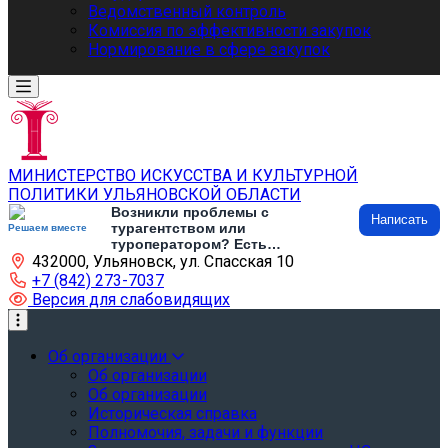
Ведомственный контроль
Комиссия по эффективности закупок
Нормирование в сфере закупок
МИНИСТЕРСТВО ИСКУССТВА И КУЛЬТУРНОЙ
ПОЛИТИКИ УЛЬЯНОВСКОЙ ОБЛАСТИ
Возникли проблемы с
Написать
турагентством или
Решаем вместе
туроператором? Есть
432000, Ульяновск, ул. Спасская 10
предложения по развитию
туризма и туристической
+7 (842) 273-7037
инфраструктуры? Напишите об
Версия для слабовидящих
этом
Об организации
Об организации
Об организации
Историческая справка
Полномочия, задачи и функции