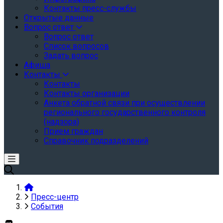
Контакты пресс-службы
Открытые данные
Вопрос ответ
Вопрос ответ
Список вопросов
Задать вопрос
Афиша
Контакты
Контакты
Контакты организации
Анкета обратной связи при осуществлении
регионального государственного контроля
(надзора)
Прием граждан
Справочник подразделений
Пресс-центр
События