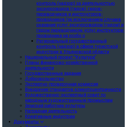
контроль (надзор) за деятельностью
экскурсоводов (гидов), гидов-
переводчиков и инструкторов-
проводников (за исключением случаев
оказания услуг экскурсоводом (гидом) и
гидом переводчиком, услуг инструктора-
проводника на особо о
Региональный государственный
контроль (надзор) в сфере туристской
индустрии в Ульяновской области
Национальный проект "Культура"
Планы финансово-хозяйственной
деятельности
Государственные задания
Добровольчество
Экспертно-проверочная комиссия
Внедрение стандартов клиентоцентричности
Художественно-экспертный совет по
народным художественным промыслам
Земский работник культуры
Наградная деятельность
Креативные индустрии
Документы