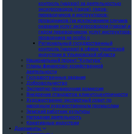
контроль (надзор) за деятельностью
экскурсоводов (гидов), гидов-
переводчиков и инструкторов-
проводников (за исключением случаев
оказания услуг экскурсоводом (гидом) и
гидом переводчиком, услуг инструктора-
проводника на особо о
Региональный государственный
контроль (надзор) в сфере туристской
индустрии в Ульяновской области
Национальный проект "Культура"
Планы финансово-хозяйственной
деятельности
Государственные задания
Добровольчество
Экспертно-проверочная комиссия
Внедрение стандартов клиентоцентричности
Художественно-экспертный совет по
народным художественным промыслам
Земский работник культуры
Наградная деятельность
Креативные индустрии
Документы