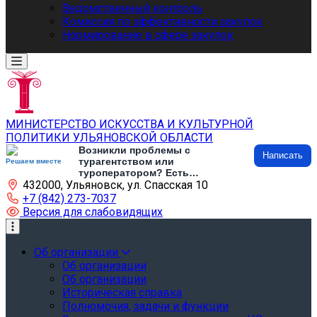
Ведомственный контроль
Комиссия по эффективности закупок
Нормирование в сфере закупок
МИНИСТЕРСТВО ИСКУССТВА И КУЛЬТУРНОЙ
ПОЛИТИКИ УЛЬЯНОВСКОЙ ОБЛАСТИ
Возникли проблемы с
Написать
турагентством или
Решаем вместе
туроператором? Есть
432000, Ульяновск, ул. Спасская 10
предложения по развитию
туризма и туристической
+7 (842) 273-7037
инфраструктуры? Напишите об
Версия для слабовидящих
этом
Об организации
Об организации
Об организации
Историческая справка
Полномочия, задачи и функции