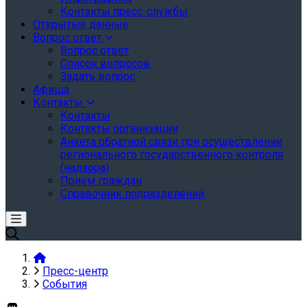
Контакты пресс-службы
Открытые данные
Вопрос ответ
Вопрос ответ
Список вопросов
Задать вопрос
Афиша
Контакты
Контакты
Контакты организации
Анкета обратной связи при осуществлении
регионального государственного контроля
(надзора)
Прием граждан
Справочник подразделений
Пресс-центр
События