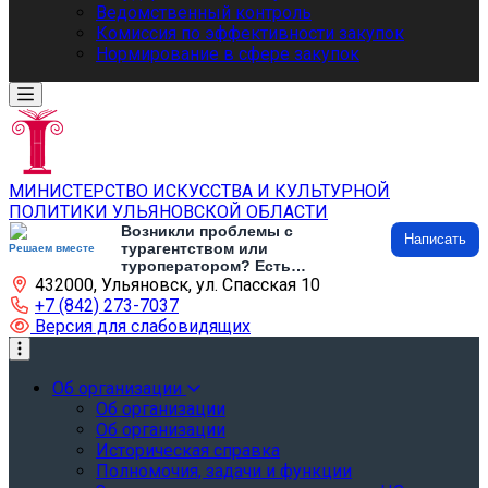
Ведомственный контроль
Комиссия по эффективности закупок
Нормирование в сфере закупок
МИНИСТЕРСТВО ИСКУССТВА И КУЛЬТУРНОЙ
ПОЛИТИКИ УЛЬЯНОВСКОЙ ОБЛАСТИ
Возникли проблемы с
Написать
турагентством или
Решаем вместе
туроператором? Есть
432000, Ульяновск, ул. Спасская 10
предложения по развитию
туризма и туристической
+7 (842) 273-7037
инфраструктуры? Напишите об
Версия для слабовидящих
этом
Об организации
Об организации
Об организации
Историческая справка
Полномочия, задачи и функции