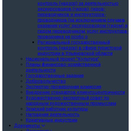
контроль (надзор) за деятельностью
экскурсоводов (гидов), гидов-
переводчиков и инструкторов-
проводников (за исключением случаев
оказания услуг экскурсоводом (гидом) и
гидом переводчиком, услуг инструктора-
проводника на особо о
Региональный государственный
контроль (надзор) в сфере туристской
индустрии в Ульяновской области
Национальный проект "Культура"
Планы финансово-хозяйственной
деятельности
Государственные задания
Добровольчество
Экспертно-проверочная комиссия
Внедрение стандартов клиентоцентричности
Художественно-экспертный совет по
народным художественным промыслам
Земский работник культуры
Наградная деятельность
Креативные индустрии
Документы