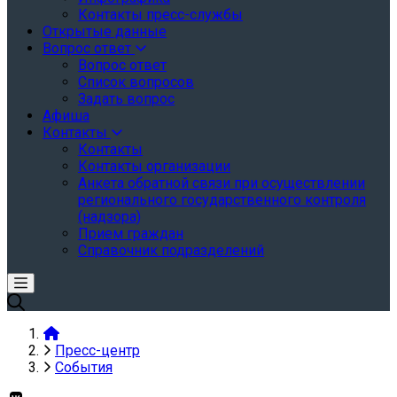
Контакты пресс-службы
Открытые данные
Вопрос ответ
Вопрос ответ
Список вопросов
Задать вопрос
Афиша
Контакты
Контакты
Контакты организации
Анкета обратной связи при осуществлении
регионального государственного контроля
(надзора)
Прием граждан
Справочник подразделений
Пресс-центр
События