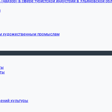
(надзор) в сфере туристской индустрии в Ульяновской обл
и
ым художественным промыслам
ты
нты
дений культуры