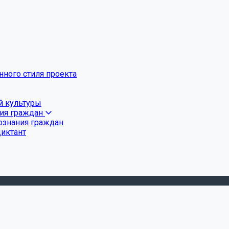
ного стиля проекта
й культуры
ния граждан
ознания граждан
диктант