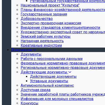
Региональный государственный контроль 
Национальный проект "Культура"
Планы финансово-хозяйственной деятельност
Государственные задания
Добровольчество
Экспертно-проверочная комиссия
Внедрение стандартов клиентоцентричности
Художественно-экспертный совет по народн
Земский работник культуры
Наградная деятельность
Креативные индустрии
Документы
Документы
Работа с персональными данными
Федеральные нормативно-правовые докумен
Региональные нормативно-правовые докуме
Действующие документы
Действующие документы
Уставные документы
Антимонопольный комплаенс
Доступная среда
Значение заработной платы работников учреж
Информация для молодых специалистов
Конкурсы