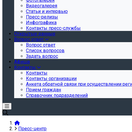
Фотогалерея
Видеогалерея
Статьи и интервью
Пресс-релизы
Инфографика
Контакты пресс-службы
Открытые данные
Вопрос ответ
Вопрос ответ
Список вопросов
Задать вопрос
Афиша
Контакты
Контакты
Контакты организации
Анкета обратной связи при осуществлении реги
Прием граждан
Справочник подразделений
Пресс-центр