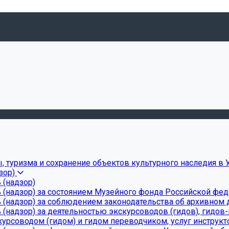
, туризма и сохранение объектов культурного наследия в 
зор)
 (надзор)
 (надзор) за состоянием Музейного фонда Российской фе
(надзор) за соблюдением законодательства об архивном д
(надзор) за деятельностью экскурсоводов (гидов), гидов
урсоводом (гидом) и гидом переводчиком, услуг инструкт