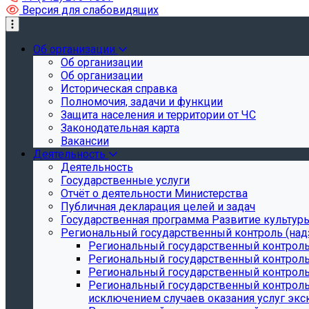
Версия для слабовидящих
Об организации
Об организации
Об организации
Историческая справка
Полномочия, задачи и функции
Защита населения и территории от ЧС
Законодательная карта
Вакансии
Деятельность
Деятельность
Государственные услуги
Отчёт о деятельности Министерства
Публичная декларация целей и задач
Государственная программа Развитие культуры
Региональный государственный контроль (над
Региональный государственный контроль
Региональный государственный контроль
Региональный государственный контроль 
Региональный государственный контроль 
исключением случаев оказания услуг экск