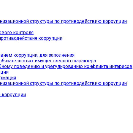
низационной структуры по противодействию коррупции
ового контроля
противодействия коррупции
вием коррупции, для заполнения
 обязательствах имущественного характера
бному поведению и урегулированию конфликта интересов
пции
ормация
низационной структуры по противодействию коррупции
е коррупции