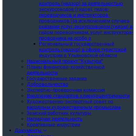
контроль (надзор) за деятельностью
экскурсоводов (гидов), гидов-
переводчиков и инструкторов-
проводников (за исключением случаев
оказания услуг экскурсоводом (гидом) и
гидом переводчиком, услуг инструктора-
проводника на особо о
Региональный государственный
контроль (надзор) в сфере туристской
индустрии в Ульяновской области
Национальный проект "Культура"
Планы финансово-хозяйственной
деятельности
Государственные задания
Добровольчество
Экспертно-проверочная комиссия
Внедрение стандартов клиентоцентричности
Художественно-экспертный совет по
народным художественным промыслам
Земский работник культуры
Наградная деятельность
Креативные индустрии
Документы