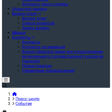
Контакты пресс-службы
Открытые данные
Вопрос ответ
Вопрос ответ
Список вопросов
Задать вопрос
Афиша
Контакты
Контакты
Контакты организации
Анкета обратной связи при осуществлении
регионального государственного контроля
(надзора)
Прием граждан
Справочник подразделений
Пресс-центр
События