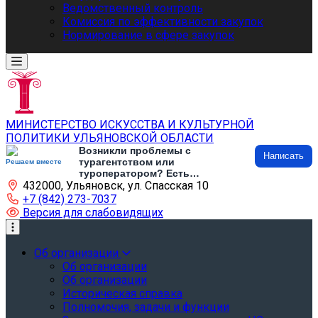
Ведомственный контроль
Комиссия по эффективности закупок
Нормирование в сфере закупок
МИНИСТЕРСТВО ИСКУССТВА И КУЛЬТУРНОЙ
ПОЛИТИКИ УЛЬЯНОВСКОЙ ОБЛАСТИ
Возникли проблемы с
Написать
турагентством или
Решаем вместе
туроператором? Есть
432000, Ульяновск, ул. Спасская 10
предложения по развитию
туризма и туристической
+7 (842) 273-7037
инфраструктуры? Напишите об
Версия для слабовидящих
этом
Об организации
Об организации
Об организации
Историческая справка
Полномочия, задачи и функции