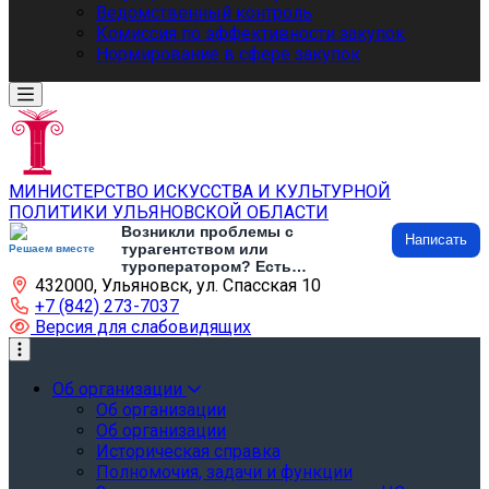
Ведомственный контроль
Комиссия по эффективности закупок
Нормирование в сфере закупок
МИНИСТЕРСТВО ИСКУССТВА И КУЛЬТУРНОЙ
ПОЛИТИКИ УЛЬЯНОВСКОЙ ОБЛАСТИ
Возникли проблемы с
Написать
турагентством или
Решаем вместе
туроператором? Есть
432000, Ульяновск, ул. Спасская 10
предложения по развитию
туризма и туристической
+7 (842) 273-7037
инфраструктуры? Напишите об
Версия для слабовидящих
этом
Об организации
Об организации
Об организации
Историческая справка
Полномочия, задачи и функции