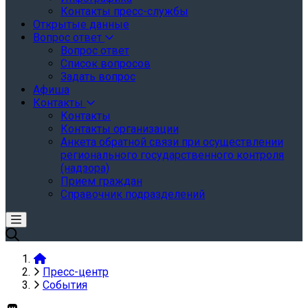
Контакты пресс-службы
Открытые данные
Вопрос ответ
Вопрос ответ
Список вопросов
Задать вопрос
Афиша
Контакты
Контакты
Контакты организации
Анкета обратной связи при осуществлении
регионального государственного контроля
(надзора)
Прием граждан
Справочник подразделений
Пресс-центр
События