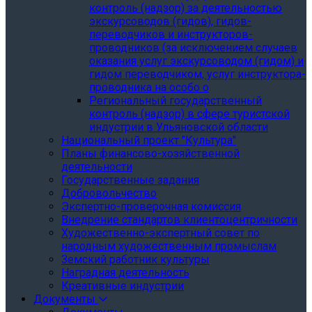
контроль (надзор) за деятельностью
экскурсоводов (гидов), гидов-
переводчиков и инструкторов-
проводников (за исключением случаев
оказания услуг экскурсоводом (гидом) и
гидом переводчиком, услуг инструктора-
проводника на особо о
Региональный государственный
контроль (надзор) в сфере туристской
индустрии в Ульяновской области
Национальный проект "Культура"
Планы финансово-хозяйственной
деятельности
Государственные задания
Добровольчество
Экспертно-проверочная комиссия
Внедрение стандартов клиентоцентричности
Художественно-экспертный совет по
народным художественным промыслам
Земский работник культуры
Наградная деятельность
Креативные индустрии
Документы