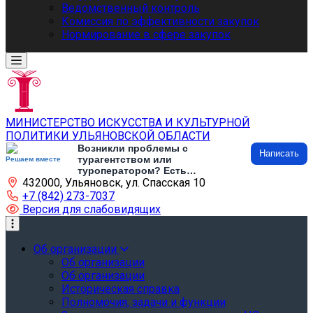
Ведомственный контроль
Комиссия по эффективности закупок
Нормирование в сфере закупок
МИНИСТЕРСТВО ИСКУССТВА И КУЛЬТУРНОЙ
ПОЛИТИКИ УЛЬЯНОВСКОЙ ОБЛАСТИ
Возникли проблемы с
Написать
турагентством или
Решаем вместе
туроператором? Есть
432000, Ульяновск, ул. Спасская 10
предложения по развитию
туризма и туристической
+7 (842) 273-7037
инфраструктуры? Напишите об
Версия для слабовидящих
этом
Об организации
Об организации
Об организации
Историческая справка
Полномочия, задачи и функции