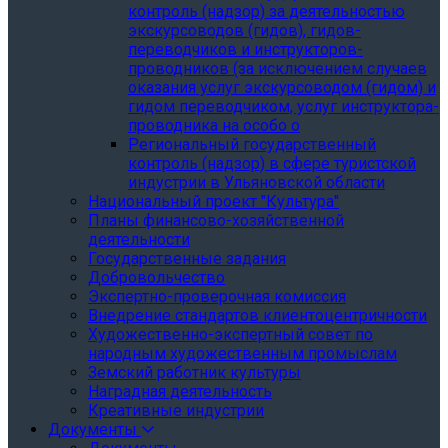
контроль (надзор) за деятельностью
экскурсоводов (гидов), гидов-
переводчиков и инструкторов-
проводников (за исключением случаев
оказания услуг экскурсоводом (гидом) и
гидом переводчиком, услуг инструктора-
проводника на особо о
Региональный государственный
контроль (надзор) в сфере туристской
индустрии в Ульяновской области
Национальный проект "Культура"
Планы финансово-хозяйственной
деятельности
Государственные задания
Добровольчество
Экспертно-проверочная комиссия
Внедрение стандартов клиентоцентричности
Художественно-экспертный совет по
народным художественным промыслам
Земский работник культуры
Наградная деятельность
Креативные индустрии
Документы