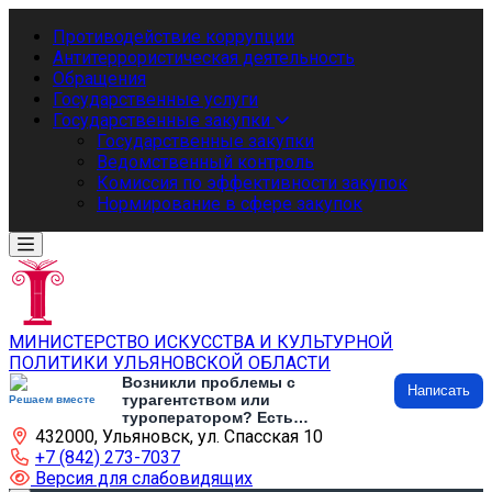
Противодействие коррупции
Антитеррористическая деятельность
Обращения
Государственные услуги
Государственные закупки
Государственные закупки
Ведомственный контроль
Комиссия по эффективности закупок
Нормирование в сфере закупок
МИНИСТЕРСТВО ИСКУССТВА И КУЛЬТУРНОЙ
ПОЛИТИКИ УЛЬЯНОВСКОЙ ОБЛАСТИ
Возникли проблемы с
Написать
турагентством или
Решаем вместе
туроператором? Есть
432000, Ульяновск, ул. Спасская 10
предложения по развитию
туризма и туристической
+7 (842) 273-7037
инфраструктуры? Напишите об
Версия для слабовидящих
этом