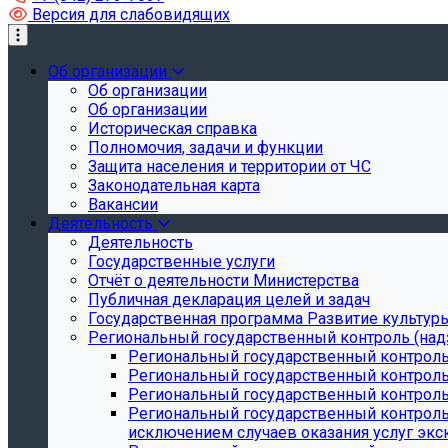
Версия для слабовидящих
Об организации
Об организации
Об организации
Историческая справка
Полномочия, задачи и функции
Защита населения и территории от ЧС
Законодательная карта
Вакансии
Деятельность
Деятельность
Государственные услуги
Отчёт о деятельности Министерства
Публичная декларация целей и задач
Государственная программа Развитие культуры
Региональный государственный контроль (над
Региональный государственный контроль
Региональный государственный контроль
Региональный государственный контроль 
Региональный государственный контроль 
исключением случаев оказания услуг экск