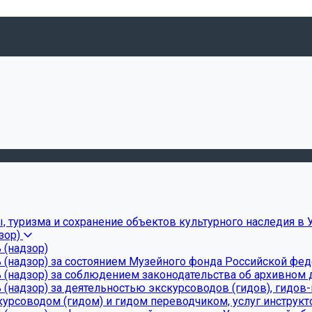
, туризма и сохранение объектов культурного наследия в 
зор)
 (надзор)
 (надзор) за состоянием Музейного фонда Российской фе
(надзор) за соблюдением законодательства об архивном д
(надзор) за деятельностью экскурсоводов (гидов), гидов
урсоводом (гидом) и гидом переводчиком, услуг инструкт