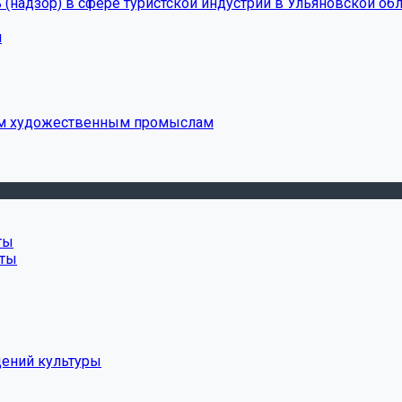
(надзор) в сфере туристской индустрии в Ульяновской обл
и
ым художественным промыслам
ты
нты
дений культуры