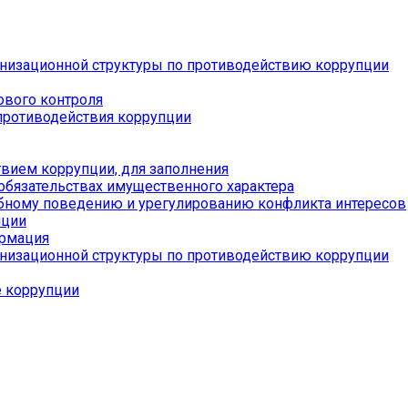
низационной структуры по противодействию коррупции
ового контроля
противодействия коррупции
вием коррупции, для заполнения
 обязательствах имущественного характера
бному поведению и урегулированию конфликта интересов
пции
ормация
низационной структуры по противодействию коррупции
е коррупции