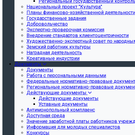
Региональный государственный контроль 
Национальный проект "Культура"
Планы финансово-хозяйственной деятельност
Государственные задания
Добровольчество
Экспертно-проверочная комиссия
Внедрение стандартов клиентоцентричности
Художественно-экспертный совет по народн
Земский работник культуры
Наградная деятельность
Креативные индустрии
Документы
Документы
Работа с персональными данными
Федеральные нормативно-правовые докумен
Региональные нормативно-правовые докуме
Действующие документы
Действующие документы
Уставные документы
Антимонопольный комплаенс
Доступная среда
Значение заработной платы работников учреж
Информация для молодых специалистов
Конкурсы