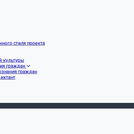
ного стиля проекта
й культуры
ния граждан
ознания граждан
диктант