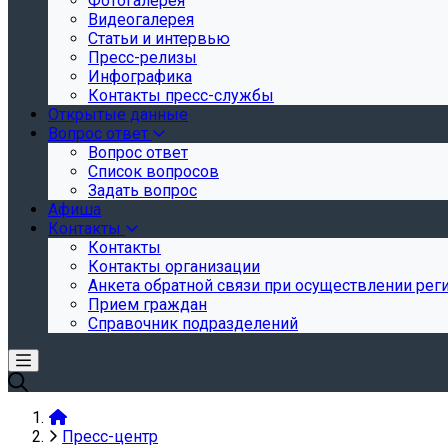
Фотогалерея
Видеогалерея
Статьи и интервью
Пресс-релизы
Инфографика
Контакты пресс-службы
Открытые данные
Вопрос ответ
Вопрос ответ
Список вопросов
Задать вопрос
Афиша
Контакты
Контакты
Контакты организации
Анкета обратной связи при осуществлении реги
Прием граждан
Справочник подразделений
Пресс-центр