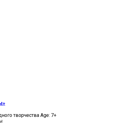
ы»
дного творчества Age: 7+
цы