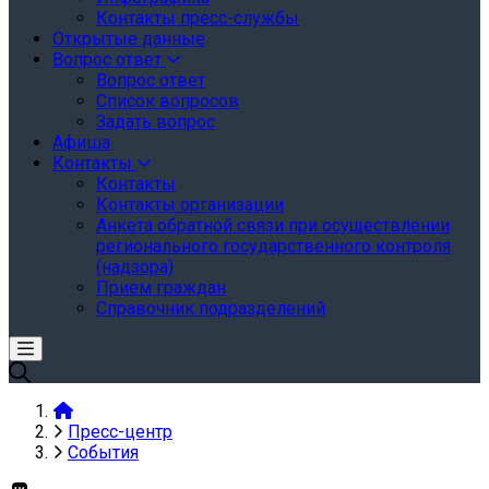
Контакты пресс-службы
Открытые данные
Вопрос ответ
Вопрос ответ
Список вопросов
Задать вопрос
Афиша
Контакты
Контакты
Контакты организации
Анкета обратной связи при осуществлении
регионального государственного контроля
(надзора)
Прием граждан
Справочник подразделений
Пресс-центр
События