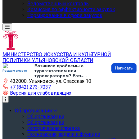
Ведомственный контроль
Комиссия по эффективности закупок
Нормирование в сфере закупок
МИНИСТЕРСТВО ИСКУССТВА И КУЛЬТУРНОЙ
ПОЛИТИКИ УЛЬЯНОВСКОЙ ОБЛАСТИ
Возникли проблемы с
Написать
турагентством или
Решаем вместе
туроператором? Есть
432000, Ульяновск, ул. Спасская 10
предложения по развитию
туризма и туристической
+7 (842) 273-7037
инфраструктуры? Напишите об
Версия для слабовидящих
этом
Об организации
Об организации
Об организации
Историческая справка
Полномочия, задачи и функции