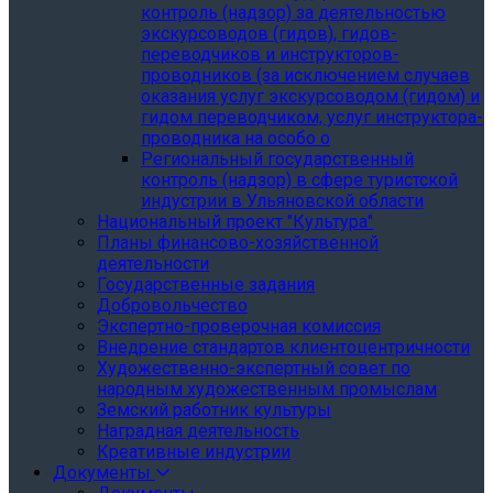
контроль (надзор) за деятельностью
экскурсоводов (гидов), гидов-
переводчиков и инструкторов-
проводников (за исключением случаев
оказания услуг экскурсоводом (гидом) и
гидом переводчиком, услуг инструктора-
проводника на особо о
Региональный государственный
контроль (надзор) в сфере туристской
индустрии в Ульяновской области
Национальный проект "Культура"
Планы финансово-хозяйственной
деятельности
Государственные задания
Добровольчество
Экспертно-проверочная комиссия
Внедрение стандартов клиентоцентричности
Художественно-экспертный совет по
народным художественным промыслам
Земский работник культуры
Наградная деятельность
Креативные индустрии
Документы